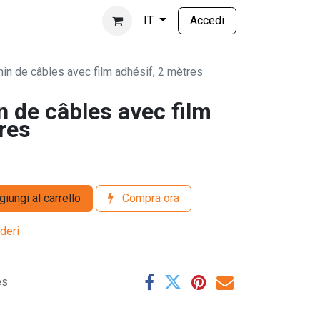
Accedi
IT
n de câbles avec film adhésif, 2 mètres
 de câbles avec film
res
iungi al carrello
Compra ora
ideri
es