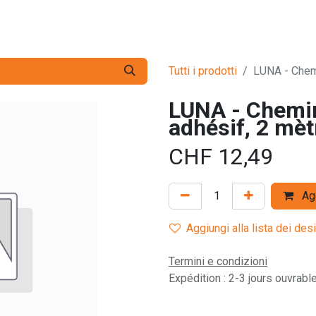
zio
Services
L'Entreprise
Contattaci
Tutti i prodotti
LUNA - Chemi
LUNA - Chemin
adhésif, 2 mèt
CHF
12,49
Agg
Aggiungi alla lista dei des
Termini e condizioni
Expédition : 2-3 jours ouvrabl