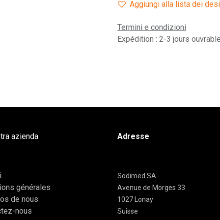
Aggiungi alla lista dei des
Termini e condizioni
Expédition : 2-3 jours ouvrabl
tra azienda
Adresse
i
Sodimed SA
ions générales
Avenue de Morges 33
pos de nous
1027 Lonay
ctez-nous
Suisse