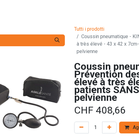
zio
Services
L'Entreprise
Contattaci
Tutti i prodotti
Coussin pneumatique - KIN
à très élevé - 43 x 42 x 7cm
pelvienne
Coussin pneum
Prévention des
élevé à très é
patients SANS 
pelvienne
CHF
408,66
Agg