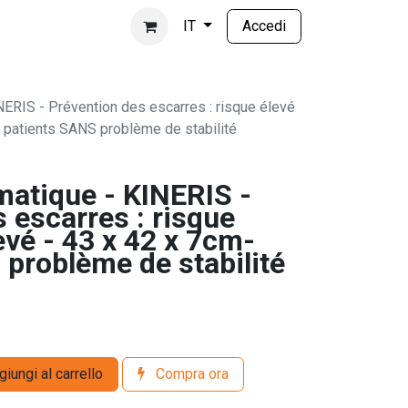
Accedi
IT
ERIS - Prévention des escarres : risque élevé
- patients SANS problème de stabilité
atique - KINERIS -
 escarres : risque
levé - 43 x 42 x 7cm-
problème de stabilité
iungi al carrello
Compra ora