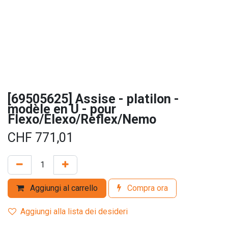
[69505625] Assise - platilon -
modèle en U - pour
Flexo/Elexo/Reflex/Nemo
CHF
771,01
Aggiungi al carrello
Compra ora
Aggiungi alla lista dei desideri