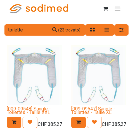
(23 trovato)
[009-09548] Sangle -
[009-09547] Sangle -
Toilettes - Taille XXL
Toilettes - Taille XL
CHF
385,27
CHF
385,27