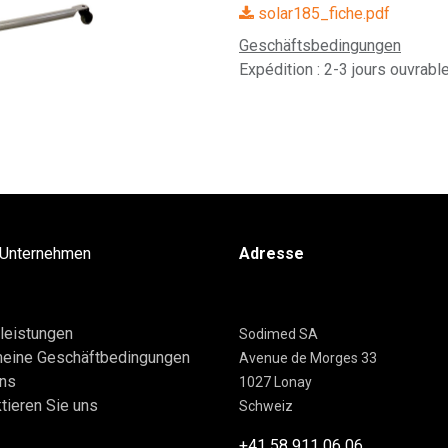
solar185_fiche.pdf
Geschäftsbedingungen
Expédition : 2-3 jours ouvrabl
 Unternehmen
Adresse
leistungen
Sodimed SA
meine Geschäftbedingungen
Avenue de Morges 33
uns
1027 Lonay
tieren Sie uns
Schweiz
+41 58 911 06 06