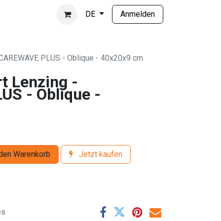
Anmelden
DE
- CAREWAVE PLUS - Oblique - 40x20x9 cm
t Lenzing -
S - Oblique -
den Warenkorb
Jetzt kaufen
es