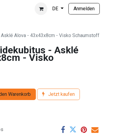
Anmelden
DE
- Asklé Alova - 43x43x8cm - Visko Schaumstoff
idekubitus - Asklé
x8cm - Visko
den Warenkorb
Jetzt kaufen
es