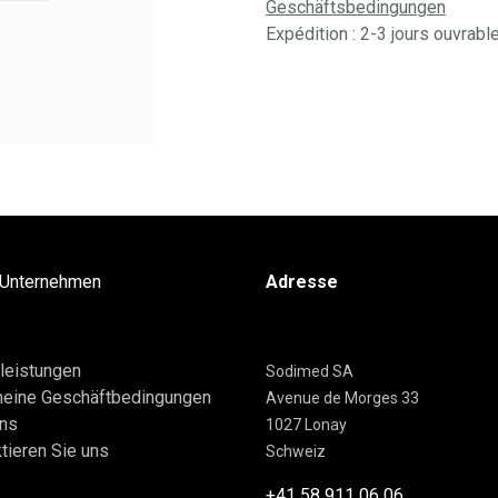
Geschäftsbedingungen
Expédition : 2-3 jours ouvrabl
 Unternehmen
Adresse
leistungen
Sodimed SA
meine Geschäftbedingungen
Avenue de Morges 33
uns
1027 Lonay
tieren Sie uns
Schweiz
+41 58 911 06 06