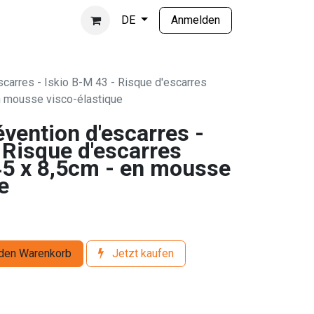
Anmelden
DE
scarres - Iskio B-M 43 - Risque d'escarres
n mousse visco-élastique
vention d'escarres -
 Risque d'escarres
45 x 8,5cm - en mousse
e
den Warenkorb
Jetzt kaufen