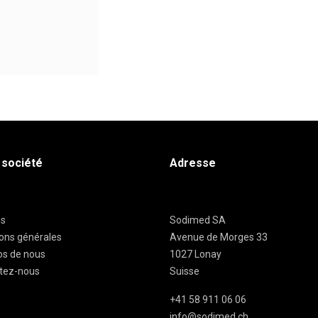
 société
Adresse
es
Sodimed SA
ions générales
Avenue de Morges 33
os de nous
1027 Lonay
tez-nous
Suisse
+41 58 911 06 06
info@sodimed.ch