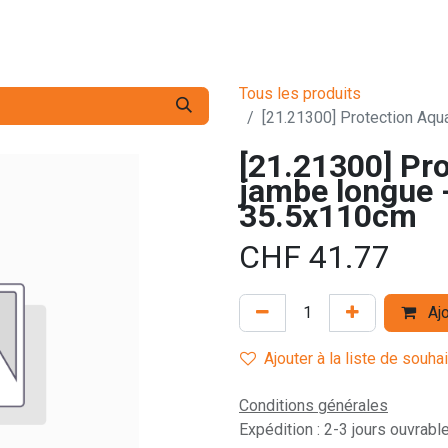
s pro
Services
L'Entreprise
Contact
Tous les produits
[21.21300] Protection Aqu
[21.21300] Pro
jambe longue -
35.5x110cm
CHF
41.77
Ajo
Ajouter à la liste de souha
Conditions générales
Expédition : 2-3 jours ouvrabl