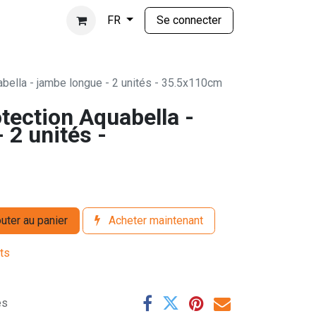
Se connecter
FR
abella - jambe longue - 2 unités - 35.5x110cm
tection Aquabella -
 2 unités -
uter au panier
Acheter maintenant
its
es