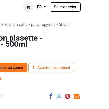
Se connecter
FR
] Flacon pissette - polypropylène - 500ml
on pissette -
 - 500ml
uter au panier
Acheter maintenant
its
es