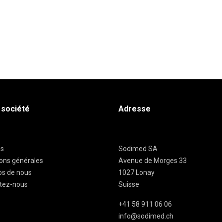
 société
Adresse
es
Sodimed SA
ions générales
Avenue de Morges 33
os de nous
1027 Lonay
tez-nous
Suisse
+41 58 911 06 06
info@sodimed.ch