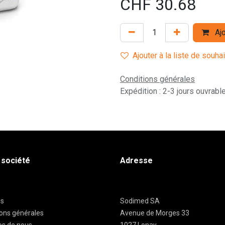
CHF
30.68
Ajo
Ajouter à la liste de souha
Conditions générales
Expédition : 2-3 jours ouvrabl
 société
Adresse
es
Sodimed SA
ions générales
Avenue de Morges 33