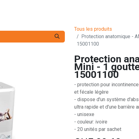
s pro
Services
L'Entreprise
Contact
Tous les produits
Protection anatomique - AM
15001100
Protection an
Mini - 1 goutte
15001100
- protection pour incontinence
et fécale légère
- dispose d'un système d'abs
ultra rapide et d'une barrière a
- unisexe
- couleur: ivoire
- 20 unités par sachet