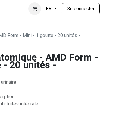
Se connecter
FR
D Form - Mini - 1 goutte - 20 unités -
atomique - AMD Form -
 - 20 unités -
 urinaire
orption
nti-fuites intégrale