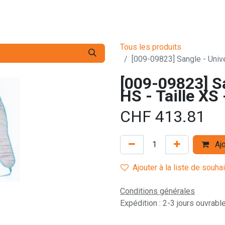
s pro
Services
L'Entreprise
Contact
Tous les produits
[009-09823] Sangle - Unive
[009-09823] Sa
HS - Taille XS 
CHF
413.81
Ajo
Ajouter à la liste de souha
Conditions générales
Expédition : 2-3 jours ouvrabl