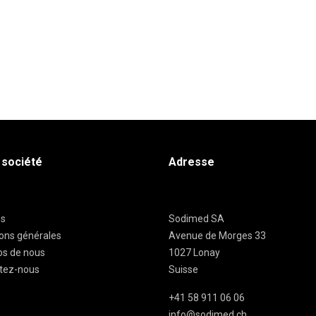
 société
Adresse
es
Sodimed SA
ions générales
Avenue de Morges 33
os de nous
1027 Lonay
tez-nous
Suisse
+41 58 911 06 06
info@sodimed.ch