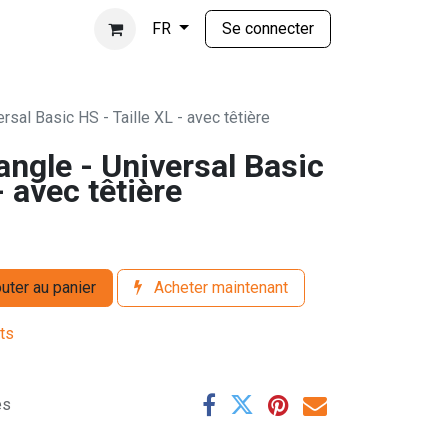
Se connecter
FR
rsal Basic HS - Taille XL - avec têtière
ngle - Universal Basic
- avec têtière
uter au panier
Acheter maintenant
its
es