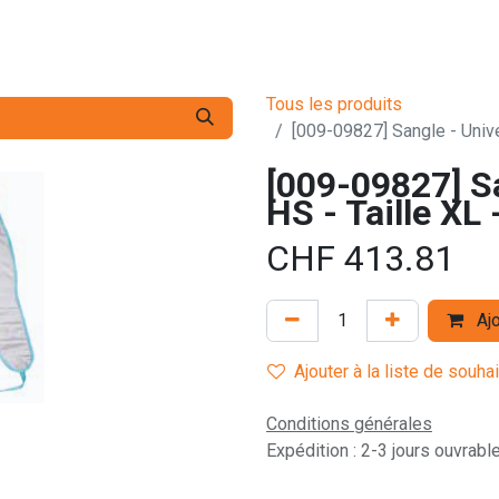
s pro
Services
L'Entreprise
Contact
Tous les produits
[009-09827] Sangle - Unive
[009-09827] Sa
HS - Taille XL 
CHF
413.81
Ajo
Ajouter à la liste de souha
Conditions générales
Expédition : 2-3 jours ouvrabl