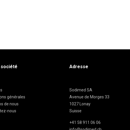
 société
Adresse
es
Sodimed SA
ions générales
Avenue de Morges 33
os de nous
1027 Lonay
tez-nous
Suisse
+41 58 911 06 06
info@sodimed.ch