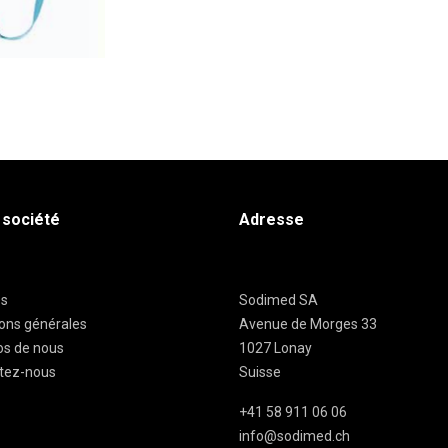
 société
Adresse
es
Sodimed SA
ions générales
Avenue de Morges 33
os de nous
1027 Lonay
tez-nous
Suisse
+41 58 911 06 06
info@sodimed.ch