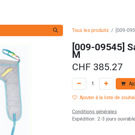
s pro
Services
L'Entreprise
Contact
Tous les produits
[009-0954
[009-09545] San
M
CHF
385.27
Ajo
Ajouter à la liste de souha
Conditions générales
Expédition : 2-3 jours ouvrabl