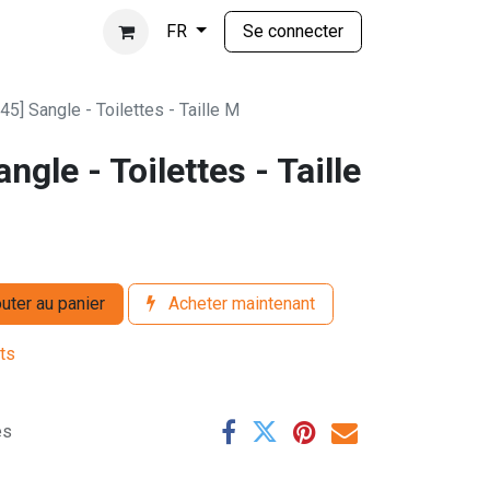
Se connecter
FR
5] Sangle - Toilettes - Taille M
gle - Toilettes - Taille
uter au panier
Acheter maintenant
its
es