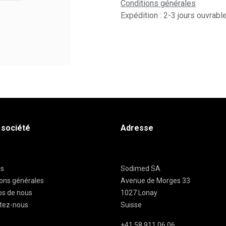
Conditions générales
Expédition : 2-3 jours ouvrabl
 société
Adresse
es
Sodimed SA
ions générales
Avenue de Morges 33
os de nous
1027 Lonay
tez-nous
Suisse
+41 58 911 06 06