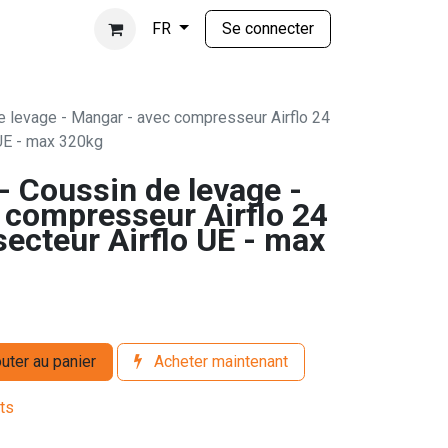
Se connecter
FR
levage - Mangar - avec compresseur Airflo 24
 UE - max 320kg
Coussin de levage -
 compresseur Airflo 24
secteur Airflo UE - max
uter au panier
Acheter maintenant
its