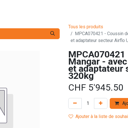
s pro
Services
L'Entreprise
Contact
Tous les produits
MPCA070421 - Coussin de 
et adaptateur secteur Airflo
MPCA070421 - 
Mangar - avec
et adaptateur 
320kg
CHF
5'945.50
Ajo
Ajouter à la liste de souha