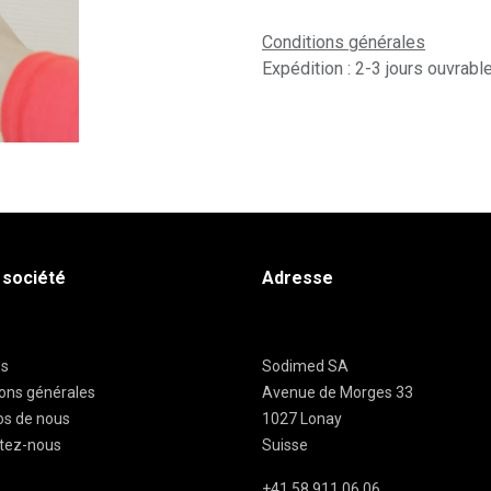
Conditions générales
Expédition : 2-3 jours ouvrabl
 société
Adresse
es
Sodimed SA
ions générales
Avenue de Morges 33
os de nous
1027 Lonay
tez-nous
Suisse
+41 58 911 06 06