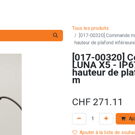
s pro
Services
L'Entreprise
Contact
Tous les produits
[017-00320] Commande man
hauteur de plafond inférieur
[017-00320] 
LUNA X5 - IP6
hauteur de pla
m
CHF
271.11
Ajo
Ajouter à la liste de souha