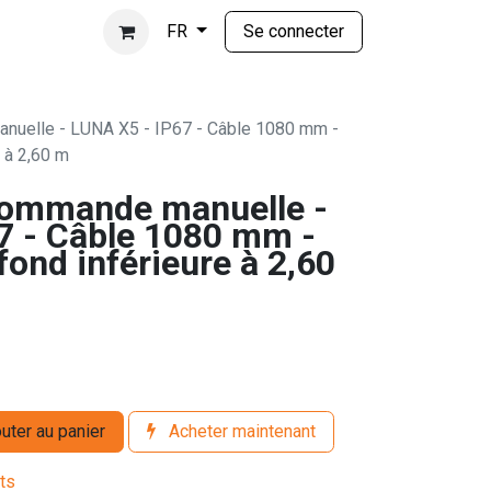
Se connecter
FR
uelle - LUNA X5 - IP67 - Câble 1080 mm -
e à 2,60 m
Commande manuelle -
7 - Câble 1080 mm -
fond inférieure à 2,60
uter au panier
Acheter maintenant
its