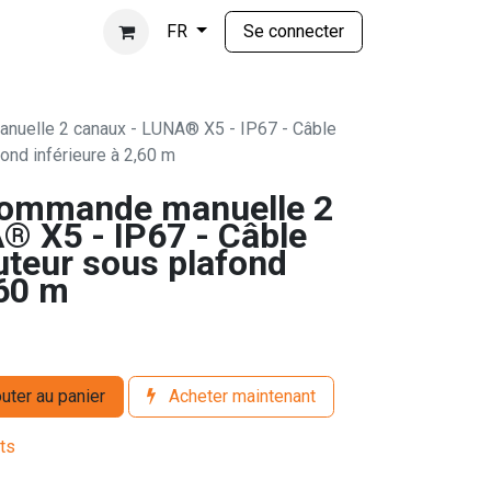
Se connecter
FR
uelle 2 canaux - LUNA® X5 - IP67 - Câble
ond inférieure à 2,60 m
Commande manuelle 2
® X5 - IP67 - Câble
teur sous plafond
,60 m
uter au panier
Acheter maintenant
its