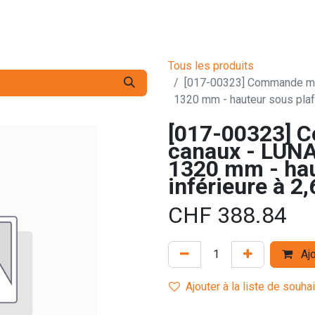
s pro
Services
L'Entreprise
Contact
Tous les produits
[017-00323] Commande man
1320 mm - hauteur sous plaf
[017-00323] 
canaux - LUNA
1320 mm - hau
inférieure à 2
CHF
388.84
Ajo
Ajouter à la liste de souha