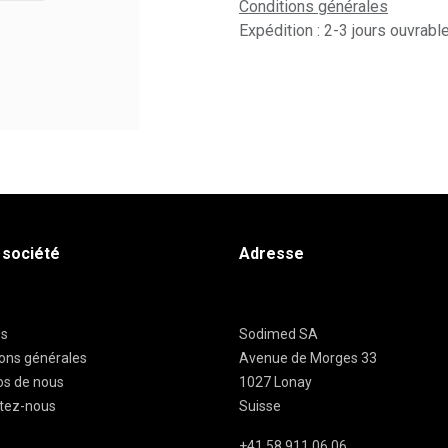
Conditions générales
Expédition : 2-3 jours ouvrabl
 société
Adresse
es
Sodimed SA
ions générales
Avenue de Morges 33
os de nous
1027 Lonay
tez-nous
Suisse
+41 58 911 06 06