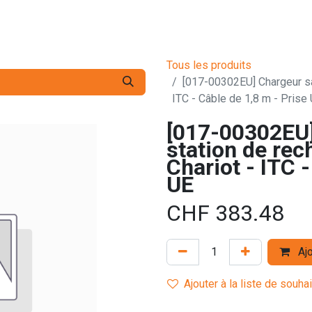
s pro
Services
L'Entreprise
Contact
Tous les produits
[017-00302EU] Chargeur sa
ITC - Câble de 1,8 m - Prise
[017-00302EU]
station de re
Chariot - ITC 
UE
CHF
383.48
Ajo
Ajouter à la liste de souha