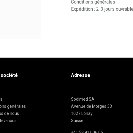
Conditions générales
Expédition : 2-3 jours ouvrabl
 société
Adresse
es
Sodimed SA
ions générales
Avenue de Morges 33
os de nous
1027 Lonay
tez-nous
Suisse
+41 58 911 06 06