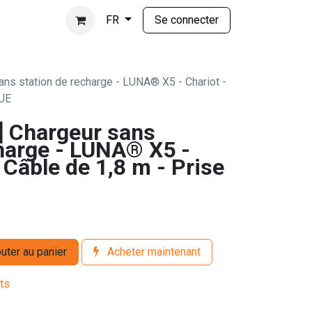
Se connecter
FR
ns station de recharge - LUNA® X5 - Chariot -
 UE
 Chargeur sans
charge - LUNA® X5 -
- Câble de 1,8 m - Prise
uter au panier
Acheter maintenant
its