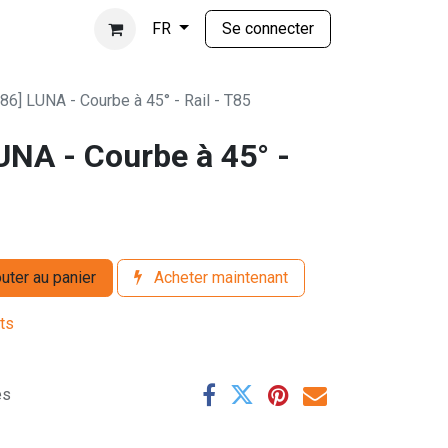
Se connecter
FR
86] LUNA - Courbe à 45° - Rail - T85
UNA - Courbe à 45° -
uter au panier
Acheter maintenant
its
es