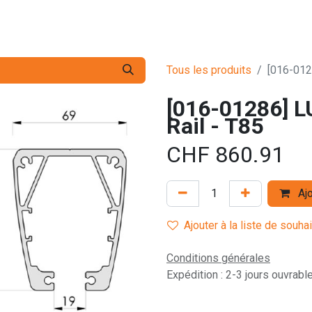
s pro
Services
L'Entreprise
Contact
Tous les produits
[016-012
[016-01286] L
Rail - T85
CHF
860.91
Ajo
Ajouter à la liste de souha
Conditions générales
Expédition : 2-3 jours ouvrabl