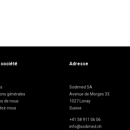
 société
Adresse
es
Sodimed SA
ions générales
Avenue de Morges 33
os de nous
1027 Lonay
tez-nous
Suisse
+41 58 911 06 06
info@sodimed.ch