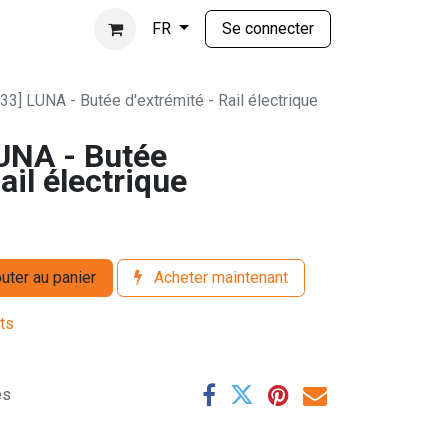
Se connecter
FR
3] LUNA - Butée d'extrémité - Rail électrique
UNA - Butée
ail électrique
uter au panier
Acheter maintenant
its
es