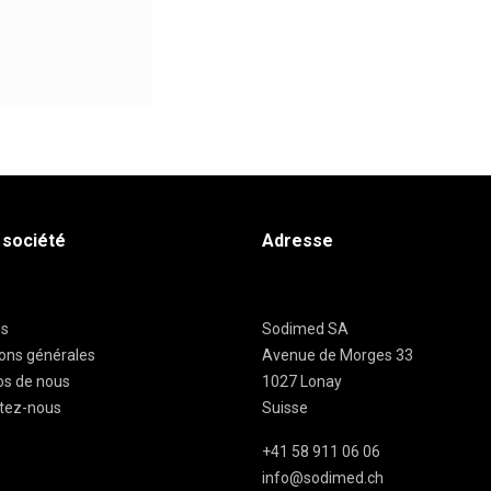
 société
Adresse
es
Sodimed SA
ions générales
Avenue de Morges 33
os de nous
1027 Lonay
tez-nous
Suisse
+41 58 911 06 06
info@sodimed.ch