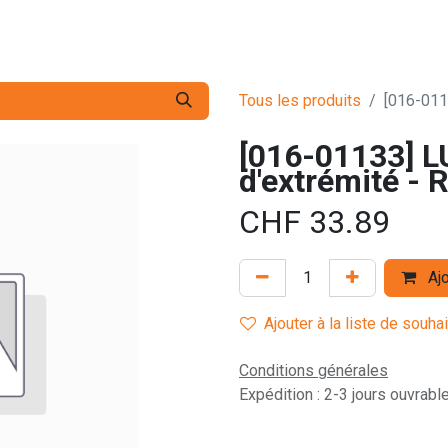
s pro
Services
L'Entreprise
Contact
Tous les produits
[016-0113
[016-01133] L
d'extrémité - R
CHF
33.89
Ajo
Ajouter à la liste de souha
Conditions générales
Expédition : 2-3 jours ouvrabl