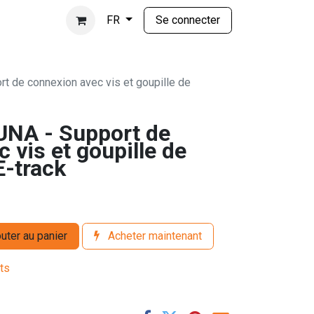
Se connecter
FR
t de connexion avec vis et goupille de
UNA - Support de
 vis et goupille de
E-track
uter au panier
Acheter maintenant
its