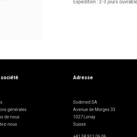
Expédition : 2-3 jours ouvrabl
 société
Adresse
es
Sodimed SA
ions générales
Avenue de Morges 33
os de nous
1027 Lonay
tez-nous
Suisse
+41 58 911 06 06