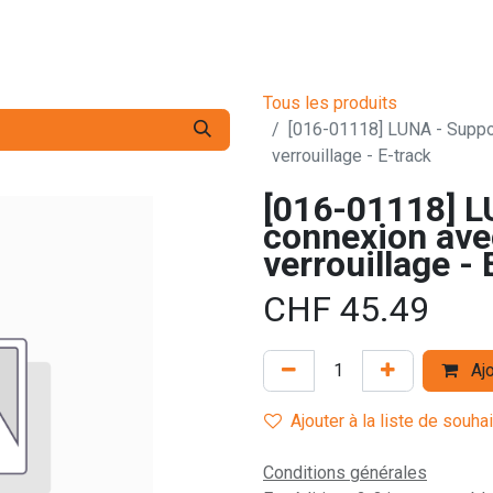
s pro
Services
L'Entreprise
Contact
Tous les produits
[016-01118] LUNA - Suppor
verrouillage - E-track
[016-01118] L
connexion avec
verrouillage - 
CHF
45.49
Ajo
Ajouter à la liste de souha
Conditions générales