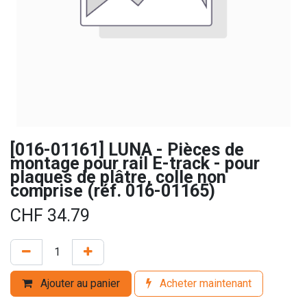
[016-01161] LUNA - Pièces de
montage pour rail E-track - pour
plaques de plâtre, colle non
comprise (réf. 016-01165)
CHF
34.79
Ajouter au panier
Acheter maintenant