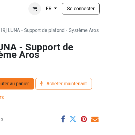
Se connecter
FR
19] LUNA - Support de plafond - Système Aros
UNA - Support de
tème Aros
uter au panier
Acheter maintenant
its
es