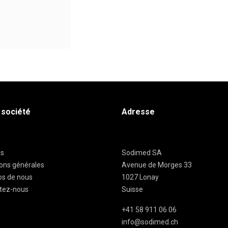
 société
Adresse
es
Sodimed SA
ions générales
Avenue de Morges 33
os de nous
1027 Lonay
tez-nous
Suisse
+41 58 911 06 06
info@sodimed.ch