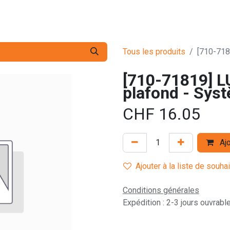
s pro
Services
L'Entreprise
Contact
Tous les produits
[710-718
[710-71819] L
plafond - Sys
CHF
16.05
Ajo
Ajouter à la liste de souha
Conditions générales
Expédition : 2-3 jours ouvrabl