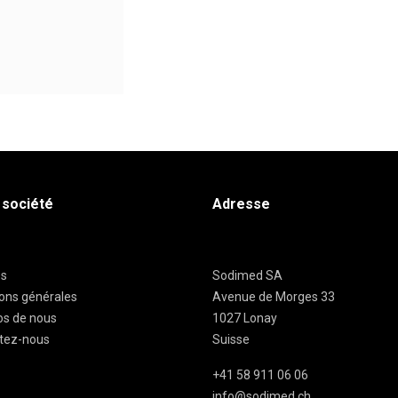
 société
Adresse
es
Sodimed SA
ions générales
Avenue de Morges 33
os de nous
1027 Lonay
tez-nous
Suisse
+41 58 911 06 06
info@sodimed.ch