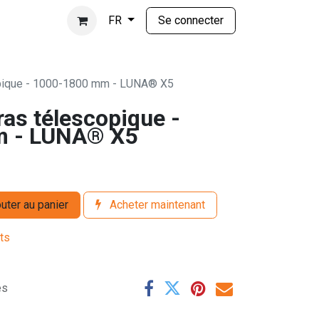
Se connecter
FR
opique - 1000-1800 mm - LUNA® X5
as télescopique -
m - LUNA® X5
uter au panier
Acheter maintenant
its
es