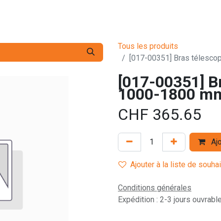
s pro
Services
L'Entreprise
Contact
Tous les produits
[017-00351] Bras télesc
[017-00351] Br
1000-1800 m
CHF
365.65
Ajo
Ajouter à la liste de souha
Conditions générales
Expédition : 2-3 jours ouvrabl