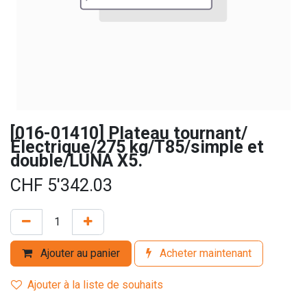
[016-01410] Plateau tournant/
Électrique/275 kg/T85/simple et
double/LUNA X5.
CHF
5'342.03
Ajouter au panier
Acheter maintenant
Ajouter à la liste de souhaits