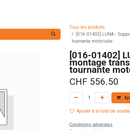
s pro
Services
L'Entreprise
Contact
Tous les produits
[016-01402] LUNA - Suppor
tournante motorisée
[016-01402] L
montage transv
tournante mot
CHF
556.50
Ajo
Ajouter à la liste de souha
Conditions générales