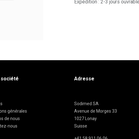
Expédition : 2-3 jours ouvrabl
 société
Adresse
es
Sodimed SA
ions générales
Avenue de Morges 33
os de nous
1027 Lonay
tez-nous
Suisse
+41 58 911 06 06