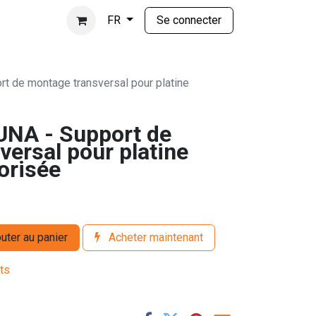
Se connecter
FR
t de montage transversal pour platine
UNA - Support de
ersal pour platine
orisée
uter au panier
Acheter maintenant
its