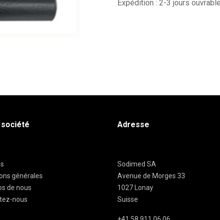
Expédition : 2-3 jours ouvrabl
 société
Adresse
es
Sodimed SA
ions générales
Avenue de Morges 33
os de nous
1027 Lonay
tez-nous
Suisse
+41 58 911 06 06