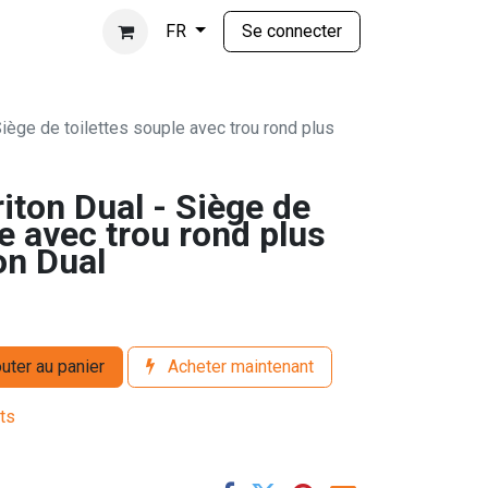
Se connecter
FR
Siège de toilettes souple avec trou rond plus
iton Dual - Siège de
le avec trou rond plus
on Dual
uter au panier
Acheter maintenant
its