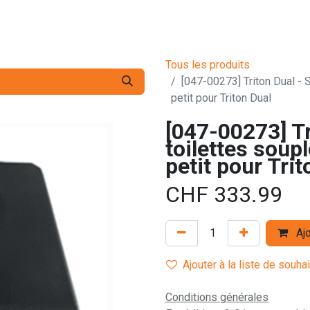
s pro
Services
L'Entreprise
Contact
Tous les produits
[047-00273] Triton Dual - 
petit pour Triton Dual
[047-00273] Tr
toilettes soup
petit pour Trit
CHF
333.99
Ajo
Ajouter à la liste de souha
Conditions générales