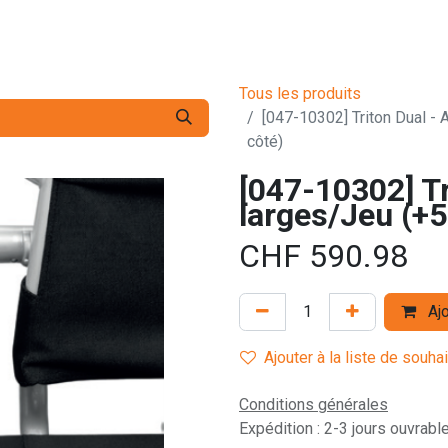
s pro
Services
L'Entreprise
Contact
Tous les produits
[047-10302] Triton Dual -
côté)
[047-10302] Tr
larges/Jeu (+
CHF
590.98
Ajo
Ajouter à la liste de souha
Conditions générales
Expédition : 2-3 jours ouvrabl