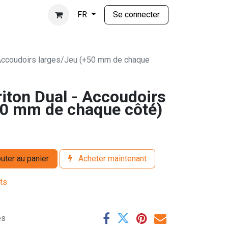
Se connecter
FR
 Accoudoirs larges/Jeu (+50 mm de chaque
iton Dual - Accoudoirs
50 mm de chaque côté)
uter au panier
Acheter maintenant
its
es