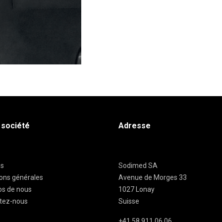
 société
Adresse
es
Sodimed SA
ions générales
Avenue de Morges 33
os de nous
1027 Lonay
tez-nous
Suisse
+41 58 911 06 06