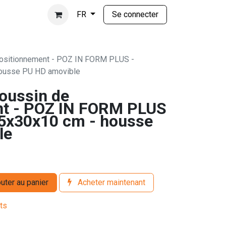
Se connecter
FR
ositionnement - POZ IN FORM PLUS -
housse PU HD amovible
oussin de
nt - POZ IN FORM PLUS
 45x30x10 cm - housse
le
uter au panier
Acheter maintenant
its