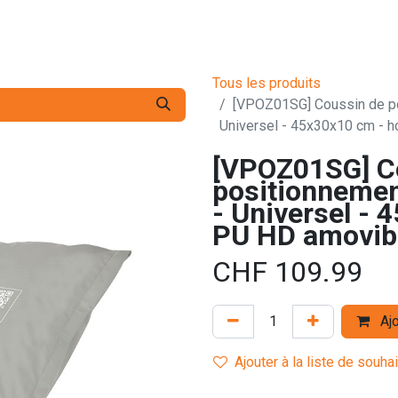
s pro
Services
L'Entreprise
Contact
Tous les produits
[VPOZ01SG] Coussin de p
Universel - 45x30x10 cm - 
[VPOZ01SG] C
positionneme
- Universel -
PU HD amovib
CHF
109.99
Ajo
Ajouter à la liste de souha