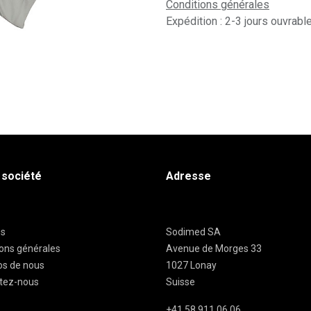
Conditions générales
Expédition : 2-3 jours ouvrabl
 société
Adresse
es
Sodimed SA
ions générales
Avenue de Morges 33
os de nous
1027 Lonay
tez-nous
Suisse
+41 58 911 06 06