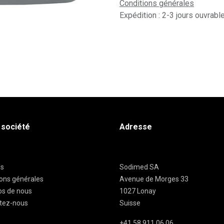
Conditions générales
Expédition : 2-3 jours ouvrabl
 société
Adresse
es
Sodimed SA
ions générales
Avenue de Morges 33
os de nous
1027 Lonay
tez-nous
Suisse
+41 58 911 06 06