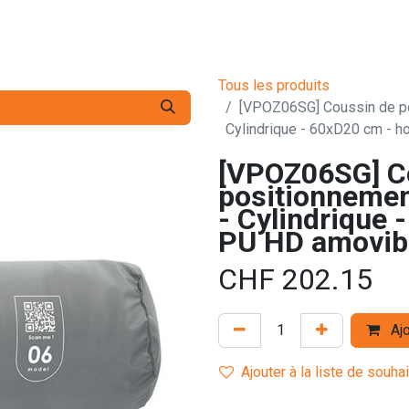
s pro
Services
L'Entreprise
Contact
Tous les produits
[VPOZ06SG] Coussin de p
Cylindrique - 60xD20 cm - 
[VPOZ06SG] C
positionneme
- Cylindrique
PU HD amovib
CHF
202.15
Ajo
Ajouter à la liste de souha