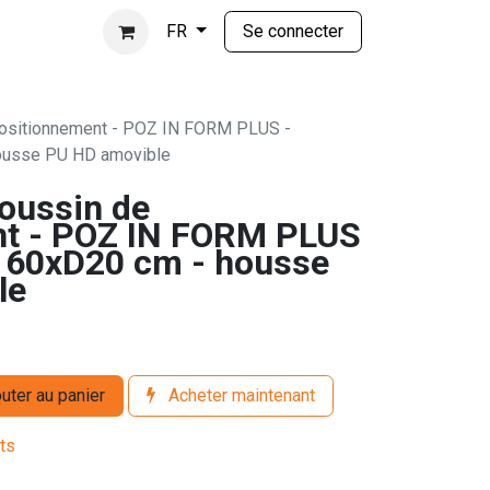
Se connecter
FR
ositionnement - POZ IN FORM PLUS -
housse PU HD amovible
oussin de
nt - POZ IN FORM PLUS
 - 60xD20 cm - housse
le
uter au panier
Acheter maintenant
its