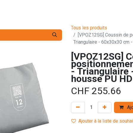
s pro
Services
L'Entreprise
Contact
Tous les produits
[VPOZ12SG] Coussin de p
Triangulaire - 60x30x30 cm
[VPOZ12SG] C
positionneme
- Triangulaire
housse PU HD
CHF
255.66
Ajo
Ajouter à la liste de souha