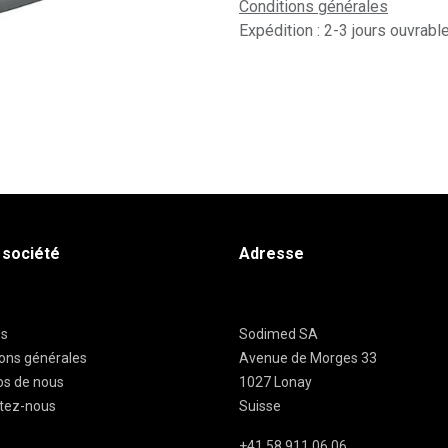
Conditions générales
Expédition : 2-3 jours ouvrabl
 société
Adresse
es
Sodimed SA
ions générales
Avenue de Morges 33
os de nous
1027 Lonay
tez-nous
Suisse
+41 58 911 06 06