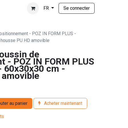
Se connecter
FR
ositionnement - POZ IN FORM PLUS -
 - housse PU HD amovible
oussin de
nt - POZ IN FORM PLUS
 - 60x30x30 cm -
 amovible
uter au panier
Acheter maintenant
its