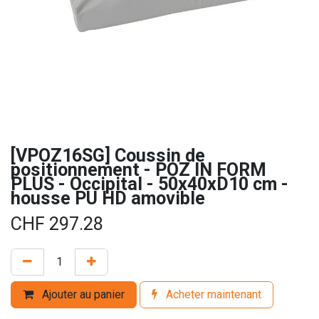
[VPOZ16SG] Coussin de
positionnement - POZ IN FORM
PLUS - Occipital - 50x40xD10 cm -
housse PU HD amovible
CHF
297.28
Ajouter au panier
Acheter maintenant