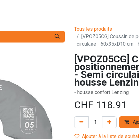
s pro
Services
L'Entreprise
Contact
Tous les produits
[VPOZ05CG] Coussin de p
circulaire - 60x35xD10 cm -
[VPOZ05CG] C
positionneme
- Semi circula
housse Lenzin
- housse confort Lenzing
CHF
118.91
Ajo
Ajouter à la liste de souha