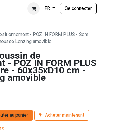
Se connecter
FR
ositionnement - POZ IN FORM PLUS - Semi
 housse Lenzing amovible
oussin de
nt - POZ IN FORM PLUS
ire - 60x35xD10 cm -
g amovible
uter au panier
Acheter maintenant
its