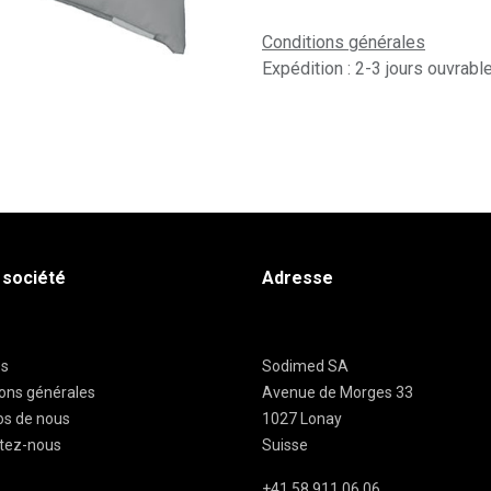
Conditions générales
Expédition : 2-3 jours ouvrabl
 société
Adresse
es
Sodimed SA
ions générales
Avenue de Morges 33
os de nous
1027 Lonay
tez-nous
Suisse
+41 58 911 06 06