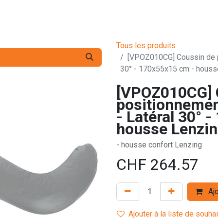
s pro
Services
L'Entreprise
Contact
Tous les produits
[VPOZ010CG] Coussin de 
30° - 170x55x15 cm - houss
[VPOZ010CG] 
positionneme
- Latéral 30° 
housse Lenzin
- housse confort Lenzing
CHF
264.57
Ajo
Ajouter à la liste de souha