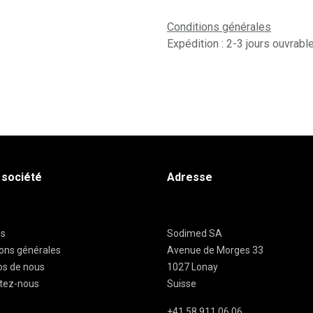
Conditions générales
Expédition : 2-3 jours ouvrabl
 société
Adresse
es
Sodimed SA
ions générales
Avenue de Morges 33
os de nous
1027 Lonay
tez-nous
Suisse
+41 58 911 06 06