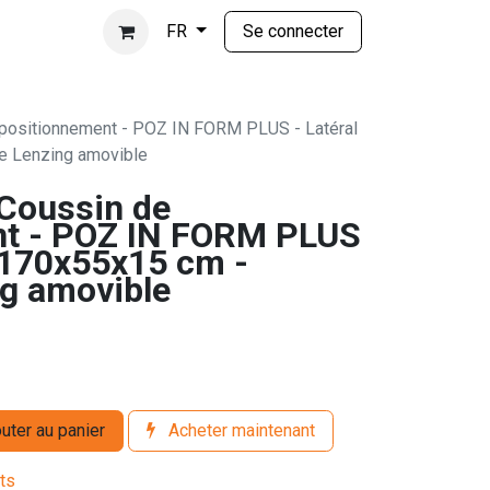
Se connecter
FR
positionnement - POZ IN FORM PLUS - Latéral
e Lenzing amovible
Coussin de
nt - POZ IN FORM PLUS
- 170x55x15 cm -
g amovible
uter au panier
Acheter maintenant
its