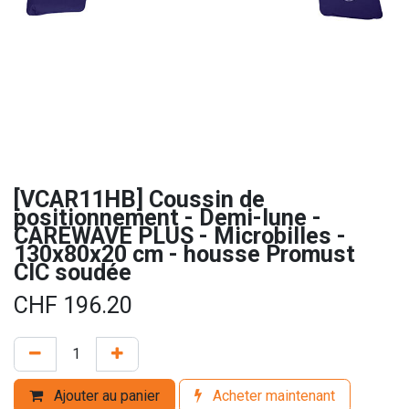
[VCAR11HB] Coussin de
positionnement - Demi-lune -
CAREWAVE PLUS - Microbilles -
130x80x20 cm - housse Promust
CIC soudée
CHF
196.20
Ajouter au panier
Acheter maintenant