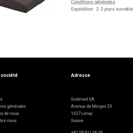
Conditions générales
Expédition : 2-3 jours ouvrabl
 société
Adresse
es
Sodimed SA
ions générales
Avenue de Morges 33
os de nous
1027 Lonay
tez-nous
Suisse
+41 58 911 06 06