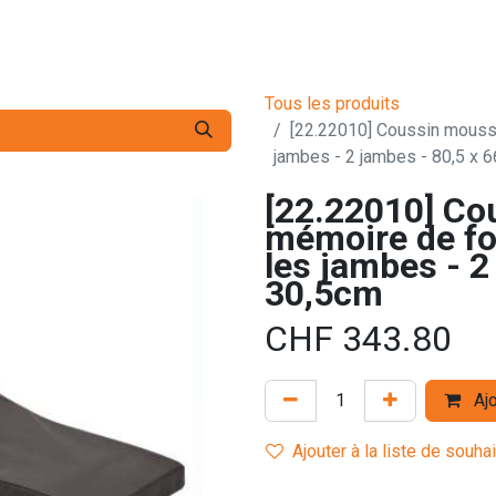
s pro
Services
L'Entreprise
Contact
Tous les produits
[22.22010] Coussin mousse
jambes - 2 jambes - 80,5 x 
[22.22010] Co
mémoire de for
les jambes - 2
30,5cm
CHF
343.80
Ajo
Ajouter à la liste de souha