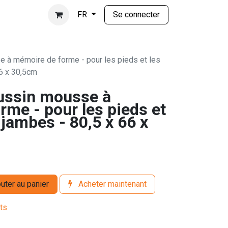
Se connecter
FR
 à mémoire de forme - pour les pieds et les
66 x 30,5cm
ussin mousse à
me - pour les pieds et
 jambes - 80,5 x 66 x
uter au panier
Acheter maintenant
its