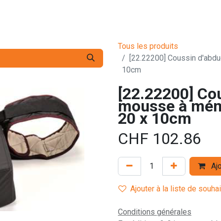
s pro
Services
L'Entreprise
Contact
Tous les produits
[22.22200] Coussin d'abdu
10cm
[22.22200] Cou
mousse à mémo
20 x 10cm
CHF
102.86
Ajo
Ajouter à la liste de souha
Conditions générales