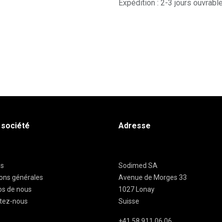
Expédition : 2-3 jours ouvrabl
 société
Adresse
es
Sodimed SA
ions générales
Avenue de Morges 33
os de nous
1027 Lonay
tez-nous
Suisse
+41 58 911 06 06