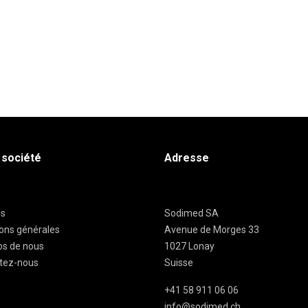
 société
Adresse
es
Sodimed SA
ions générales
Avenue de Morges 33
os de nous
1027 Lonay
tez-nous
Suisse
+41 58 911 06 06
info@sodimed.ch