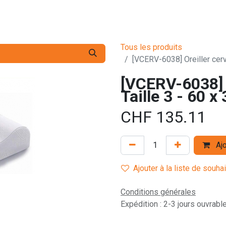
s pro
Services
L'Entreprise
Contact
Tous les produits
[VCERV-6038] Oreiller cervi
[VCERV-6038] O
Taille 3 - 60 
CHF
135.11
Ajo
Ajouter à la liste de souha
Conditions générales
Expédition : 2-3 jours ouvrabl