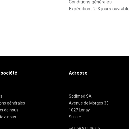
Conditions générales
Expédition : 2-3 jours ouvrabl
 société
Adresse
es
Sodimed SA
ions générales
Avenue de Morges 33
os de nous
1027 Lonay
tez-nous
Suisse
+41 58 911 06 06