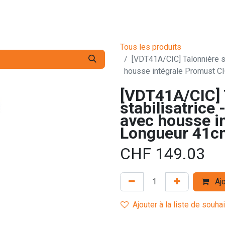
s pro
Services
L'Entreprise
Contact
Tous les produits
[VDT41A/CIC] Talonnière sta
housse intégrale Promust C
[VDT41A/CIC] 
stabilisatrice 
avec housse i
Longueur 41c
CHF
149.03
Ajo
Ajouter à la liste de souha