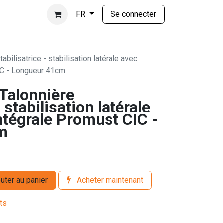
Se connecter
FR
bilisatrice - stabilisation latérale avec
IC - Longueur 41cm
Talonnière
- stabilisation latérale
ntégrale Promust CIC -
m
uter au panier
Acheter maintenant
its