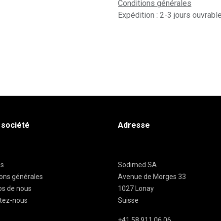
Conditions générales
Expédition : 2-3 jours ouvrabl
 société
Adresse
es
Sodimed SA
ions générales
Avenue de Morges 33
os de nous
1027 Lonay
tez-nous
Suisse
+41 58 911 06 06