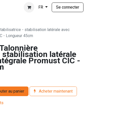
Se connecter
FR
bilisatrice - stabilisation latérale avec
IC - Longueur 45cm
Talonnière
- stabilisation latérale
ntégrale Promust CIC -
m
uter au panier
Acheter maintenant
its