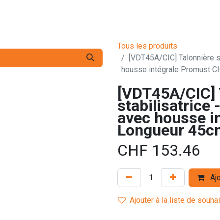
s pro
Services
L'Entreprise
Contact
Tous les produits
[VDT45A/CIC] Talonnière sta
housse intégrale Promust C
[VDT45A/CIC] 
stabilisatrice 
avec housse i
Longueur 45c
CHF
153.46
Ajo
Ajouter à la liste de souha