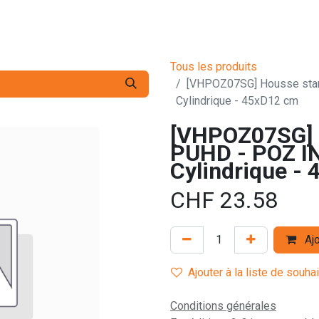
s pro
Services
L'Entreprise
Contact
Tous les produits
[VHPOZ07SG] Housse sta
Cylindrique - 45xD12 cm
[VHPOZ07SG] 
PUHD - POZ I
Cylindrique -
CHF
23.58
Ajo
Ajouter à la liste de souha
Conditions générales