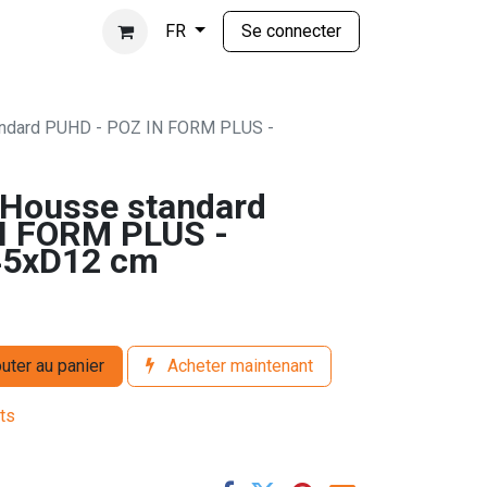
Se connecter
FR
ndard PUHD - POZ IN FORM PLUS -
Housse standard
N FORM PLUS -
 45xD12 cm
uter au panier
Acheter maintenant
its