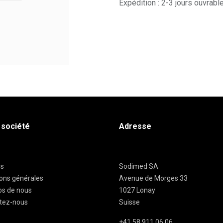
Expédition : 2-3 jours ouvrabl
 société
Adresse
es
Sodimed SA
ions générales
Avenue de Morges 33
os de nous
1027 Lonay
tez-nous
Suisse
+41 58 911 06 06