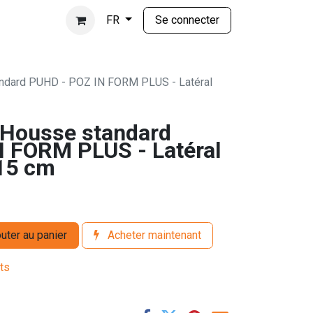
Se connecter
FR
dard PUHD - POZ IN FORM PLUS - Latéral
Housse standard
 FORM PLUS - Latéral
15 cm
uter au panier
Acheter maintenant
its