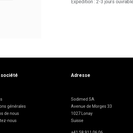
Expédition : 2-3 jours ouvrabl
 société
Adresse
es
Sodimed SA
ions générales
Avenue de Morges 33
os de nous
1027 Lonay
tez-nous
Suisse
+41 58 911 06 06