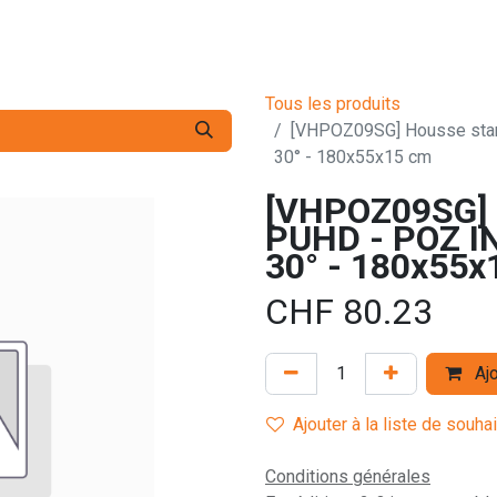
s pro
Services
L'Entreprise
Contact
Tous les produits
[VHPOZ09SG] Housse stan
30° - 180x55x15 cm
[VHPOZ09SG] 
PUHD - POZ IN
30° - 180x55x
CHF
80.23
Ajo
Ajouter à la liste de souha
Conditions générales