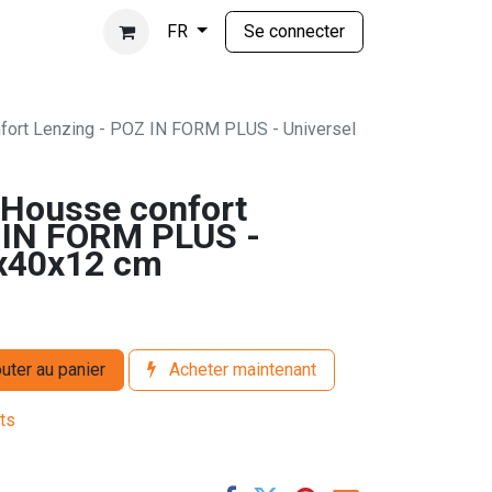
Se connecter
FR
ort Lenzing - POZ IN FORM PLUS - Universel
Housse confort
 IN FORM PLUS -
5x40x12 cm
uter au panier
Acheter maintenant
its