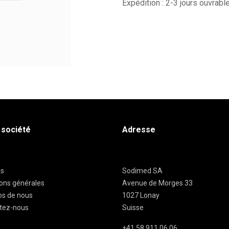
Expédition : 2-3 jours ouvrabl
 société
Adresse
es
Sodimed SA
ions générales
Avenue de Morges 33
os de nous
1027 Lonay
tez-nous
Suisse
+41 58 911 06 06