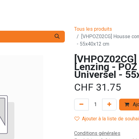
s pro
Services
L'Entreprise
Contact
Tous les produits
[VHPOZ02CG] Housse conf
- 55x40x12 cm
[VHPOZ02CG] 
Lenzing - POZ
Universel - 5
CHF
31.75
Ajo
Ajouter à la liste de souha
Conditions générales