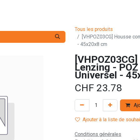
s pro
Services
L'Entreprise
Contact
Tous les produits
[VHPOZ03CG] Housse conf
- 45x20x8 cm
[VHPOZ03CG] 
Lenzing - POZ
Universel - 4
CHF
23.78
Ajo
Ajouter à la liste de souha
Conditions générales