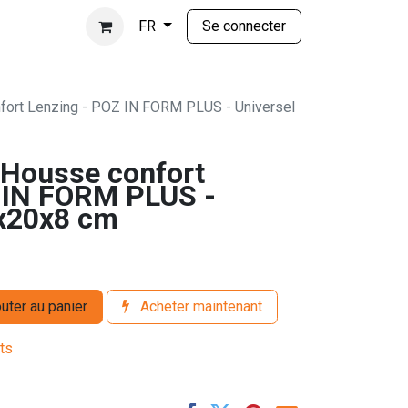
Se connecter
FR
ort Lenzing - POZ IN FORM PLUS - Universel
Housse confort
 IN FORM PLUS -
5x20x8 cm
uter au panier
Acheter maintenant
its