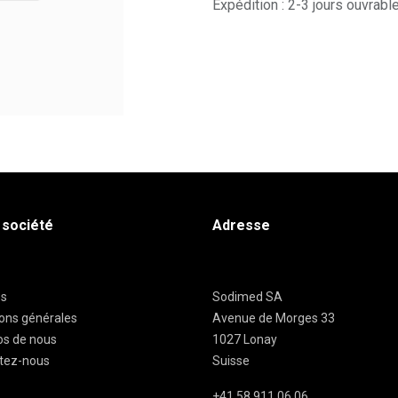
Expédition : 2-3 jours ouvrabl
 société
Adresse
es
Sodimed SA
ions générales
Avenue de Morges 33
os de nous
1027 Lonay
tez-nous
Suisse
+41 58 911 06 06