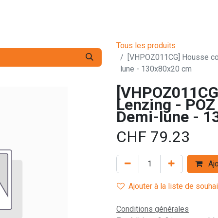
s pro
Services
L'Entreprise
Contact
Tous les produits
[VHPOZ011CG] Housse con
lune - 130x80x20 cm
[VHPOZ011CG]
Lenzing - POZ
Demi-lune - 
CHF
79.23
Ajo
Ajouter à la liste de souha
Conditions générales