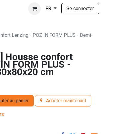
Se connecter
FR
fort Lenzing - POZ IN FORM PLUS - Demi-
 Housse confort
 IN FORM PLUS -
130x80x20 cm
uter au panier
Acheter maintenant
its