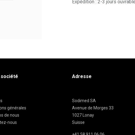
Expédition : 2-3 jours ouvrabl
 société
Adresse
es
Sodimed SA
ions générales
Avenue de Morges 33
os de nous
1027 Lonay
tez-nous
Suisse
+41 58 911 06 06