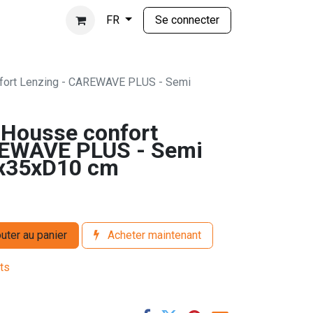
Se connecter
FR
ort Lenzing - CAREWAVE PLUS - Semi
Housse confort
REWAVE PLUS - Semi
60x35xD10 cm
uter au panier
Acheter maintenant
its