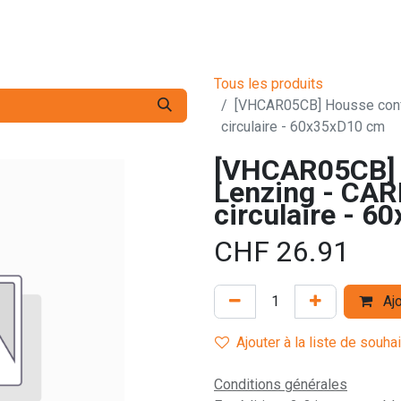
s pro
Services
L'Entreprise
Contact
Tous les produits
[VHCAR05CB] Housse conf
circulaire - 60x35xD10 cm
[VHCAR05CB] 
Lenzing - CA
circulaire - 
CHF
26.91
Ajo
Ajouter à la liste de souha
Conditions générales