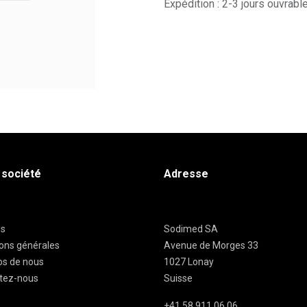
Expédition : 2-3 jours ouvrabl
 société
Adresse
es
Sodimed SA
ions générales
Avenue de Morges 33
os de nous
1027 Lonay
tez-nous
Suisse
+41 58 911 06 06