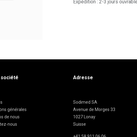
Expédition : 2-3 jours ouvrabl
 société
Adresse
es
Sodimed SA
ions générales
Avenue de Morges 33
os de nous
1027 Lonay
tez-nous
Suisse
+41 58 911 06 06