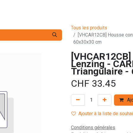
s pro
Services
L'Entreprise
Contact
Tous les produits
[VHCAR12CB] Housse confo
60x30x30 cm
[VHCAR12CB] 
Lenzing - CA
Triangulaire 
CHF
33.45
Ajo
Ajouter à la liste de souha
Conditions générales