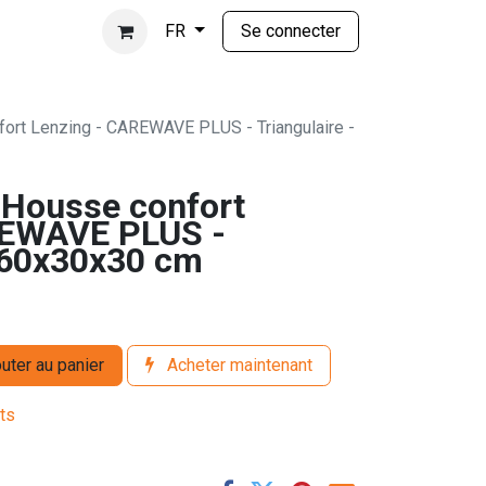
Se connecter
FR
rt Lenzing - CAREWAVE PLUS - Triangulaire -
Housse confort
REWAVE PLUS -
- 60x30x30 cm
uter au panier
Acheter maintenant
its