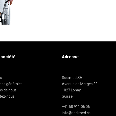
 société
Adresse
es
Sodimed SA
ions générales
Avenue de Morges 33
os de nous
1027 Lonay
tez-nous
Suisse
+41 58 911 06 06
info@sodimed.ch