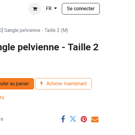
Se connecter
FR
] Sangle pelvienne - Taille 2 (M)
gle pelvienne - Taille 2
uter au panier
Acheter maintenant
its
es