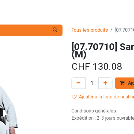
s pro
Services
L'Entreprise
Contact
Tous les produits
[07.70710
[07.70710] San
(M)
CHF
130.08
Ajo
Ajouter à la liste de souha
Conditions générales
Expédition : 2-3 jours ouvrabl