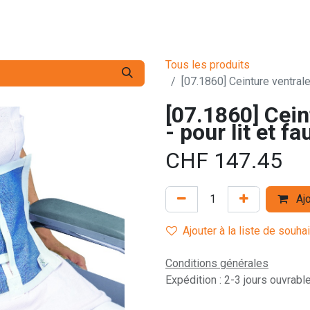
s pro
Services
L'Entreprise
Contact
Tous les produits
[07.1860] Ceinture ventrale -
[07.1860] Cein
- pour lit et fa
CHF
147.45
Ajo
Ajouter à la liste de souha
Conditions générales
Expédition : 2-3 jours ouvrabl