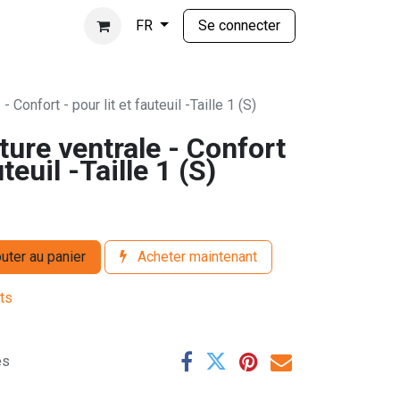
Se connecter
FR
 Confort - pour lit et fauteuil -Taille 1 (S)
ture ventrale - Confort
uteuil -Taille 1 (S)
uter au panier
Acheter maintenant
its
es