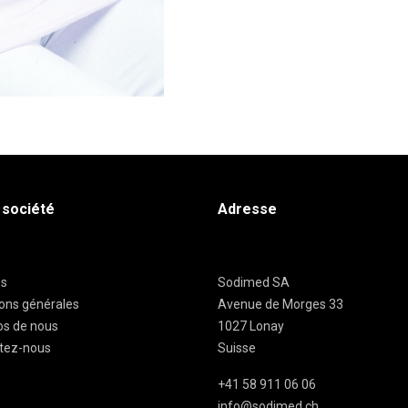
 société
Adresse
es
Sodimed SA
ions générales
Avenue de Morges 33
os de nous
1027 Lonay
tez-nous
Suisse
+41 58 911 06 06
info@sodimed.ch