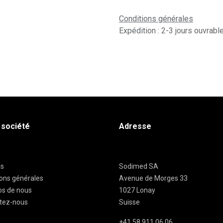
Conditions générales
Expédition : 2-3 jours ouvrabl
 société
Adresse
es
Sodimed SA
ions générales
Avenue de Morges 33
os de nous
1027 Lonay
tez-nous
Suisse
+41 58 911 06 06