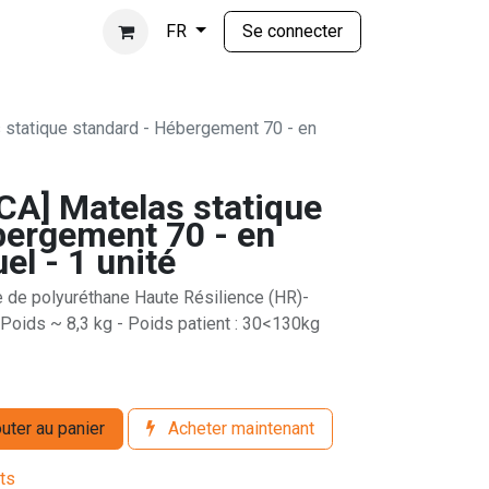
Se connecter
FR
tatique standard - Hébergement 70 - en
A] Matelas statique
bergement 70 - en
el - 1 unité
de polyuréthane Haute Résilience (HR)-
Poids ~ 8,3 kg - Poids patient : 30<130kg
uter au panier
Acheter maintenant
its