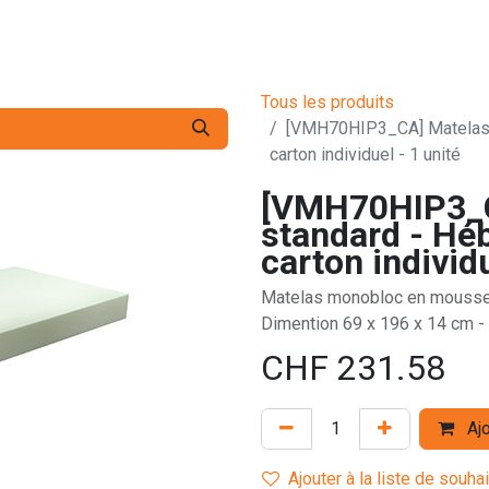
s pro
Services
L'Entreprise
Contact
Tous les produits
[VMH70HIP3_CA] Matelas s
carton individuel - 1 unité
[VMH70HIP3_C
standard - Hé
carton individu
Matelas monobloc en mousse 
Dimention 69 x 196 x 14 cm - 
CHF
231.58
Ajo
Ajouter à la liste de souha